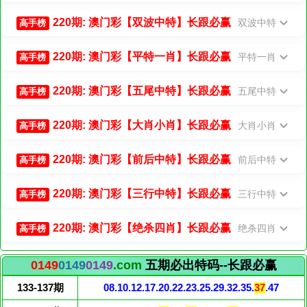
220期: 澳门彩【双波中特】长跟必赢
双波中特
高手榜
220期: 澳门彩【平特一肖】长跟必赢
平特一肖
高手榜
220期: 澳门彩【五尾中特】长跟必赢
五尾中特
高手榜
220期: 澳门彩【大肖小肖】长跟必赢
大肖小肖
高手榜
220期: 澳门彩【前后中特】长跟必赢
前后中特
高手榜
220期: 澳门彩【三行中特】长跟必赢
三行中特
高手榜
220期: 澳门彩【绝杀四肖】长跟必赢
绝杀四肖
高手榜
0149
0149
0149
.com
五期必出特码--长跟必赢
133-137期
08.10.12.17.20.22.23.25.29.32.35.
37
.47