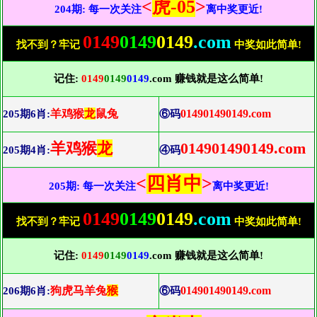
<
虎-05
>
204期: 每一次关注
离中奖更近!
0149
0149
0149
.com
找不到？牢记
中奖如此简单!
记住:
0149
0149
0149
.com 赚钱就是这么简单!
羊鸡猴
龙
鼠兔
014901490149.com
205期6肖:
⑥码
羊鸡猴
龙
014901490149.com
205期4肖:
④码
<
四肖中
>
205期: 每一次关注
离中奖更近!
0149
0149
0149
.com
找不到？牢记
中奖如此简单!
记住:
0149
0149
0149
.com 赚钱就是这么简单!
狗虎马羊兔
猴
014901490149.com
206期6肖:
⑥码