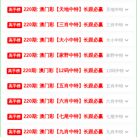
220期: 澳门彩【天地中特】长跟必赢
天地中特
高手榜
220期: 澳门彩【三肖中特】长跟必赢
三肖中特
高手榜
220期: 澳门彩【大小中特】长跟必赢
大小中特
高手榜
220期: 澳门彩【家野中特】长跟必赢
家野中特
高手榜
220期: 澳门彩【12码中特】长跟必赢
12码中特
高手榜
220期: 澳门彩【五肖中特】长跟必赢
五肖中特
高手榜
220期: 澳门彩【六肖中特】长跟必赢
六肖中特
高手榜
220期: 澳门彩【七尾中特】长跟必赢
七尾中特
高手榜
220期: 澳门彩【九肖中特】长跟必赢
九肖中特
高手榜