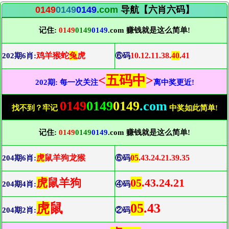
0149
0149
0149
.com
导航【六肖六码】
记住:
0149
0149
0149
.com 赚钱就是这么简单!
鸡羊猴蛇
兔
虎
10.12.11.38.
40
.41
202期6肖:
⑥码
<
五码中
>
202期: 每一次关注
离中奖更近!
0149
0149
0149
.com
找不到？牢记
中奖如此简单!
记住:
0149
0149
0149
.com 赚钱就是这么简单!
虎
鼠羊狗龙猴
05
.43.24.21.39.35
204期6肖:
⑥码
虎
鼠羊狗
05
.43.24.21
204期4肖:
④码
虎
鼠
05
.43
204期2肖:
②码