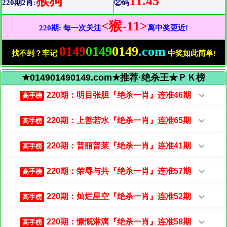
猴狗
11.45
220期2肖:
②码
<猴-11>
220期: 每一次关注
离中奖更近!
0149
0149
0149
.com
找不到？牢记
中奖如此简单!
★014901490149.com★推荐·绝杀王★ＰＫ榜
220期：明目张胆『绝杀一肖』连准46期
高手榜
220期：上善若水『绝杀一肖』连准65期
高手榜
220期：普丽普莱『绝杀一肖』连准41期
高手榜
220期：荣辱与共『绝杀一肖』连准57期
高手榜
220期：灿烂星空『绝杀一肖』连准52期
高手榜
220期：慷慨淋漓『绝杀一肖』连准58期
高手榜