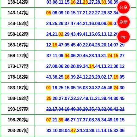
138-142期
03.08.11.15.
16
.21.
23
.27.28.
33
.36.39.46
分享
143-147期
05
.08.09.10.15.17.21.22.27.29.32.34.45
刷新
148-152期
24.25.26.37.47.44.21.16.08.06.
09
.01.15
158-162期
24.21.
02
.29.43.49.41.15.05.13.12.20.04
top
163-167期
12.
19
.47.05.45.40.22.04.25.20.14.07.29
168-172期
37.11.09.
44
.06.20.45.23.14.31.
24
.
15
.27
173-177期
27.08.06.20.28.09.34.
14
.44.13.21.38.12
178-182期
43.38.25.
18
.39.24.12.23.29.02.17.
19
.05
183-187期
01
.19.25.15.05.16.03.34.32.45.46.
24
.30
188-192期
25
.28.27.07.22.37.49.11.21.39.44.30.45
193-197期
22.17.34.19.49.38.29.35.43.32.06.42.21
198-202期
07
.21.
39
.46.27.17.37.08.35.34.49.19.15
203-207期
33.10.08.04.
47
.24.23.38.11.14.15.32.06