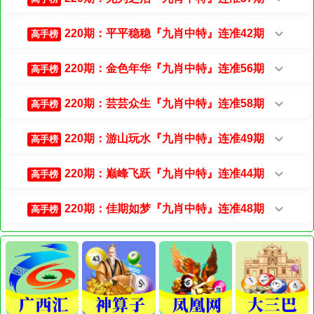
220期：平平稳稳『九肖中特』连准42期
高手榜
220期：金色年华『九肖中特』连准56期
高手榜
220期：芸芸众生『九肖中特』连准58期
高手榜
220期：游山玩水『九肖中特』连准49期
高手榜
220期：巅峰飞跃『九肖中特』连准44期
高手榜
220期：佳期如梦『九肖中特』连准48期
高手榜