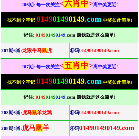
<
六肖中
>
206期: 每一次关注
离中奖更近!
0149
0149
0149
.com
找不到？牢记
中奖如此简单!
记住:
0149
0149
0149
.com 赚钱就是这么简单!
龙猴牛马
鼠
虎
014901490149.com
207期6肖:
⑥码
<
五肖中
>
207期: 每一次关注
离中奖更近!
0149
0149
0149
.com
找不到？牢记
中奖如此简单!
记住:
0149
0149
0149
.com 赚钱就是这么简单!
虎马
鼠
羊龙鸡
014901490149.com
208期6肖:
⑥码
虎马
鼠
羊
014901490149.com
208期4肖:
④码