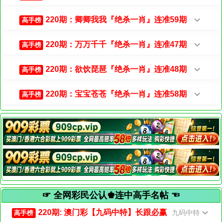
220期：卿卿我我『绝杀一肖』连准59期
高手榜
220期：万万千千『绝杀一肖』连准47期
高手榜
220期：欲饮琵琶『绝杀一肖』连准48期
高手榜
220期：宝宝苍苍『绝杀一肖』连准58期
高手榜
☞ 全网彩民公认♚连中高手名帖 ☜
220期: 澳门彩【九码中特】长跟必赢
九码中特
高手榜