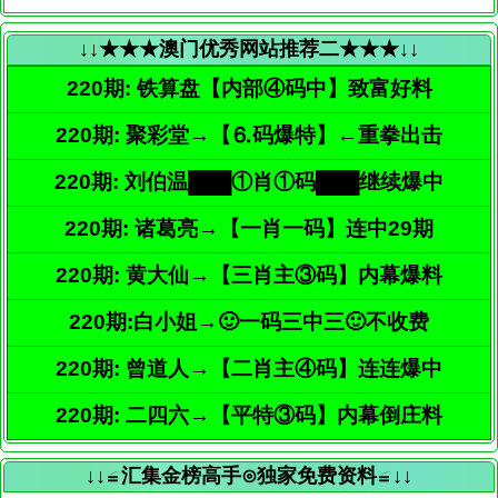
↓↓★★★澳门优秀网站推荐二★★★↓↓
220期: 铁算盘【内部④码中】致富好料
220期: 聚彩堂→【⒍码爆特】←重拳出击
220期: 刘伯温███①肖①码███继续爆中
220期: 诸葛亮→【一肖一码】连中29期
220期: 黄大仙→【三肖主③码】内幕爆料
220期:白小姐→🙂一码三中三🙂不收费
220期: 曾道人→【二肖主④码】连连爆中
220期: 二四六→【平特③码】内幕倒庄料
↓↓≌汇集金榜高手⊙独家免费资料≌↓↓