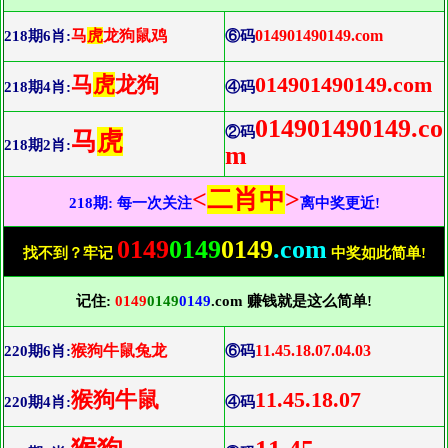
马
虎
龙狗鼠鸡
014901490149.com
218期6肖:
⑥码
马
虎
龙狗
014901490149.com
218期4肖:
④码
014901490149.co
②码
马
虎
218期2肖:
m
<
二肖中
>
218期: 每一次关注
离中奖更近!
0149
0149
0149
.com
找不到？牢记
中奖如此简单!
记住:
0149
0149
0149
.com 赚钱就是这么简单!
猴狗牛鼠兔龙
11.45.18.07.04.03
220期6肖:
⑥码
猴狗牛鼠
11.45.18.07
220期4肖:
④码